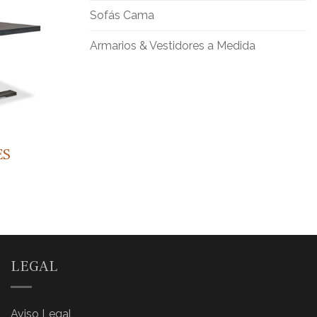
Sofás Cama
Armarios & Vestidores a Medida
ES
LEGAL
Aviso Legal