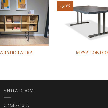
-50%
PARADOR AURA
MESA LONDR
SHOWROOM
C. Oxford, 4-A