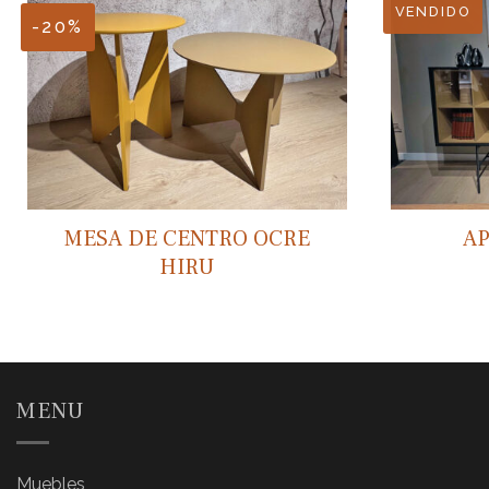
VENDIDO
-20%
MESA DE CENTRO OCRE
A
HIRU
MENU
Muebles