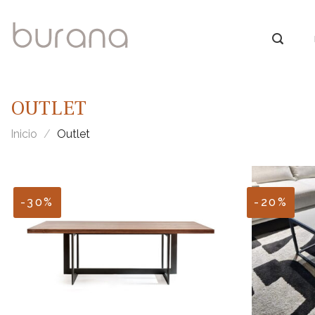
Skip
to
content
OUTLET
Inicio
/
Outlet
-30%
-20%