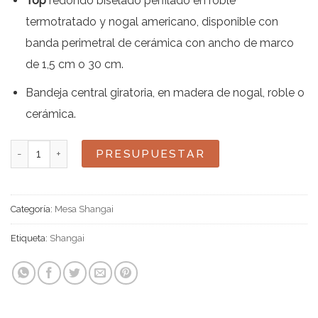
Top
redondo biselado perfilado en roble
termotratado y nogal americano, disponible con
banda perimetral de cerámica con ancho de marco
de 1,5 cm o 30 cm.
Bandeja central giratoria, en madera de nogal, roble o
cerámica.
Shangai en madera y cerámica cantidad
PRESUPUESTAR
Categoría:
Mesa Shangai
Etiqueta:
Shangai