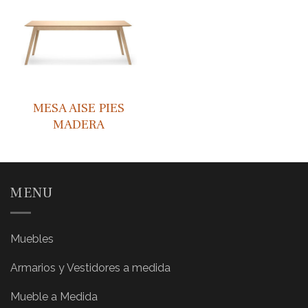
MESA AISE PIES
MADERA
MENU
Muebles
Armarios y Vestidores a medida
Mueble a Medida