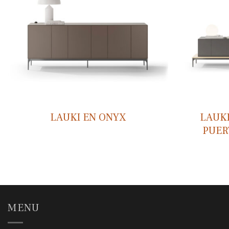
LAUKI EN ONYX
LAUK
PUER
MENU