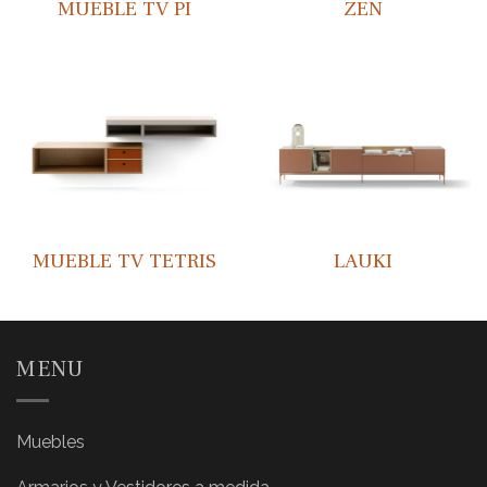
ZEN
MUEBLE TV PI
MUEBLE TV TETRIS
LAUKI
MENU
Muebles